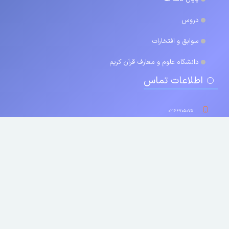
دروس
سوابق و افتخارات
دانشگاه علوم و معارف قرآن کریم
اطلاعات تماس
۰۲۱۶۶۷۰۵۰۷۵
https://kazemzadeh.quran.ac.ir/
تهران- خیابان حافظ- خیابان سرهنگ سخایی- بعد از سی تیر- دانشکده علوم
قرآن یتهران